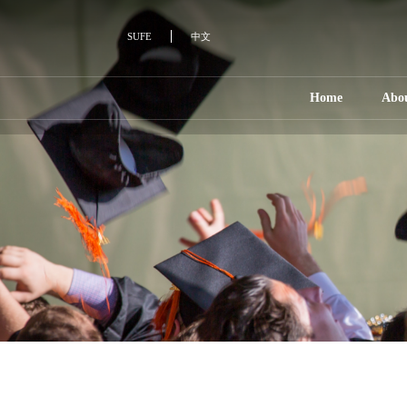
SUFE
中文
Home
Abo