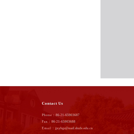
Contact Us
Phone：
86-21-65903687
Fax：
86-21-65903688
Email：
jjxybgs@mail.shufe.edu.cn