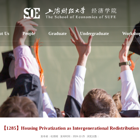
ut Us
People
Graduate
Undergraduate
Worksho
【1285】Housing Privatization as Intergenerational Redistribution
发布者：杜雨晴
发布时间：2024-12-25
浏览次数：